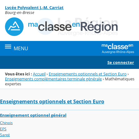
Panneau de gestion des cookies
Lycée Polyvalent J.-M. Carriat
Menu de la rubrique
Contenu
Bourg-en-Bresse
MENU
Se connecter
Vous êtes ici :
Accueil
›
Enseignements optionnels et Section Euro
›
Enseignements complémentaires terminale générale
›
Mathématiques
expertes
Enseignements optionnels et Section Euro
Enseignement optionnel général
Chinois
EPS
Santé