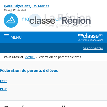
Panneau de gestion des cookies
Lycée Polyvalent J.-M. Carriat
Menu de la rubrique
Contenu
Bourg-en-Bresse
MENU
Se connecter
Vous êtes ici :
Accueil
›
Fédération de parents d'élèves
Fédération de parents d'élèves
FCPE
PEEP