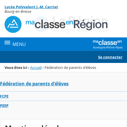
Panneau de gestion des cookies
Lycée Polyvalent J.-M. Carriat
Menu de la rubrique
Contenu
Bourg-en-Bresse
MENU
Se connecter
Vous êtes ici :
Accueil
›
Fédération de parents d'élèves
Fédération de parents d'élèves
FCPE
PEEP