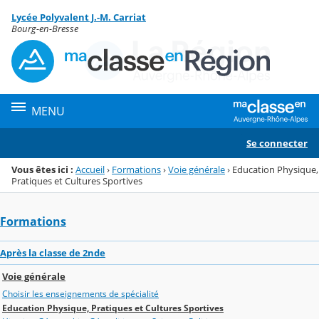
Panneau de gestion des cookies
Lycée Polyvalent J.-M. Carriat
Menu de la rubrique
Contenu
Bourg-en-Bresse
MENU
Se connecter
Vous êtes ici :
Accueil
›
Formations
›
Voie générale
›
Education Physique,
Pratiques et Cultures Sportives
Formations
Après la classe de 2nde
Voie générale
Choisir les enseignements de spécialité
Education Physique, Pratiques et Cultures Sportives