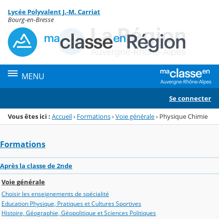
Panneau de gestion des cookies
Lycée Polyvalent J.-M. Carriat
Menu de la rubrique
Contenu
Bourg-en-Bresse
MENU
Se connecter
Vous êtes ici :
Accueil
›
Formations
›
Voie générale
›
Physique Chimie
Formations
Après la classe de 2nde
Voie générale
Choisir les enseignements de spécialité
Education Physique, Pratiques et Cultures Sportives
Histoire, Géographie, Géopolitique et Sciences Politiques