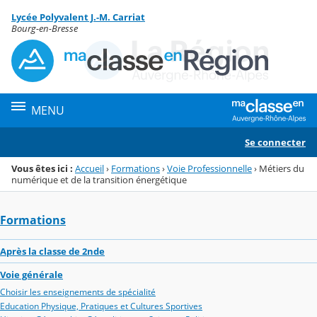
Panneau de gestion des cookies
Lycée Polyvalent J.-M. Carriat
Menu de la rubrique
Contenu
Bourg-en-Bresse
MENU
Se connecter
Vous êtes ici :
Accueil
›
Formations
›
Voie Professionnelle
›
Métiers du
numérique et de la transition énergétique
Formations
Après la classe de 2nde
Voie générale
Choisir les enseignements de spécialité
Education Physique, Pratiques et Cultures Sportives