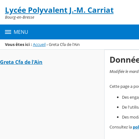
Panneau de gestion des cookies
Lycée Polyvalent J.-M. Carriat
Menu de la rubrique
Contenu
Bourg-en-Bresse
MENU
Vous êtes ici :
Accueil
›
Greta Cfa de l'Ain
Donnée
Greta Cfa de l'Ain
Modifiée le mard
Cette page a pou
Des enga
De l'util
Des modal
Consultez la
po