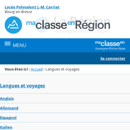
Panneau de gestion des cookies
Lycée Polyvalent J.-M. Carriat
Menu de la rubrique
Contenu
Bourg-en-Bresse
MENU
Se connecter
Vous êtes ici :
Accueil
›
Langues et voyages
Langues et voyages
Anglais
Allemand
Espagnol
Italien