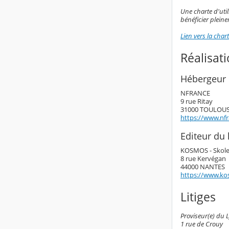
Une charte d'util
bénéficier plein
Lien vers la chart
Réalisat
Hébergeur 
NFRANCE
9 rue Ritay
31000 TOULOU
https://www.nf
Editeur du l
KOSMOS - Skol
8 rue Kervégan
44000 NANTES
https://www.ko
Litiges
Proviseur(e) du 
1 rue de Crouy