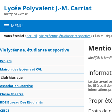
Panneau de gestion des cookies
Lycée Polyvalent J.-M. Carriat
Menu de la rubrique
Contenu
Bourg-en-Bresse
MENU
Vous êtes ici :
Accueil
›
Vie lycéenne, étudiante et sportive
›
Club Musiqu
Mentio
Vie lycéenne, étudiante et sportive
Modifiée le lundi
Projets
Maison des lycéens et CVL
Informat
Club Musique
Le site
carriat.e
les filières. I
Association Sportive
informations pr
Classe théâtre
Propriété
BDE Bureau Des Etudiants
Droits de pr
CESCE