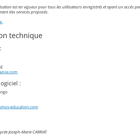
isation est en vigueur pour tous les utilisateurs enregistrés et ayant un accès pe
ement des services proposés.
e.
ion technique
:
SE
rance.com
ogiciel :
engo
smos-education.com
Lycée Joseph-Marie CARRIAT