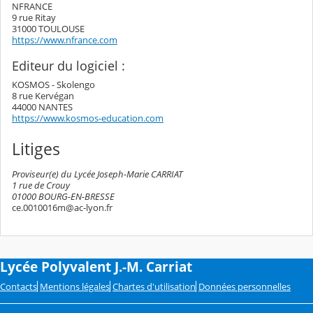
NFRANCE
9 rue Ritay
31000 TOULOUSE
https://www.nfrance.com
Editeur du logiciel :
KOSMOS - Skolengo
8 rue Kervégan
44000 NANTES
https://www.kosmos-education.com
Litiges
Proviseur(e) du Lycée Joseph-Marie CARRIAT
1 rue de Crouy
01000 BOURG-EN-BRESSE
ce.0010016m@ac-lyon.fr
Lycée Polyvalent J.-M. Carriat
Contacts
Mentions légales
Chartes d'utilisation
Données personnelles