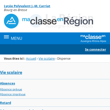
Panneau de gestion des cookies
Lycée Polyvalent J.-M. Carriat
Menu de la rubrique
Contenu
Bourg-en-Bresse
MENU
Se connecter
Vous êtes ici :
Accueil
›
Vie scolaire
›
Dispense
Vie scolaire
Absences
Absence prévue
Absence imprévue
Retard