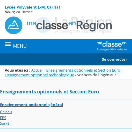
Panneau de gestion des cookies
Lycée Polyvalent J.-M. Carriat
Menu de la rubrique
Contenu
Bourg-en-Bresse
MENU
Se connecter
Vous êtes ici :
Accueil
›
Enseignements optionnels et Section Euro
›
Enseignement optionnel technologique
›
Sciences de l'ingénieur
Enseignements optionnels et Section Euro
Enseignement optionnel général
Chinois
EPS
Santé