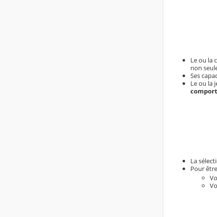
Le ou la 
non seul
Ses capac
Le ou la 
comport
La sélect
Pour être
Vo
Vo