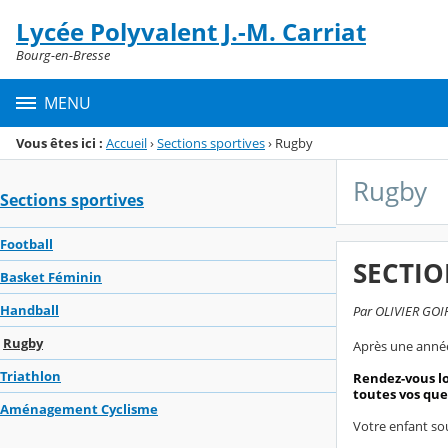
Panneau de gestion des cookies
Lycée Polyvalent J.-M. Carriat
Menu de la rubrique
Contenu
Bourg-en-Bresse
MENU
Vous êtes ici :
Accueil
›
Sections sportives
›
Rugby
Rugby
Sections sportives
Football
SECTIO
Basket Féminin
Handball
Par OLIVIER GOIF
Rugby
Après une année
Triathlon
Rendez-vous lo
toutes vos que
Aménagement Cyclisme
Votre enfant sou