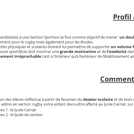
Profil
candidat(e) à une Section Sportive se fixe comme objectif de mener
un doub
ement pour le rugby mais également pour les études.
ités physiques et scolaires doivent lui permettre de supporter
un volume h
jeune sportif(ve) doit montrer une
grande motivation
et de
l’assiduité
dan
ement irréprochable
tant à l’intérieur qu’à l’extérieur de l’établissement 
Comment 
ion des élèves s’effectue à partir de l’examen du
dossier scolaire
et de tests
 admis en section rugby votre enfant devra être affecté au lycée Carriat, s
eu 1 : le lycée Carriat
eu 2 : le lycée de secteur