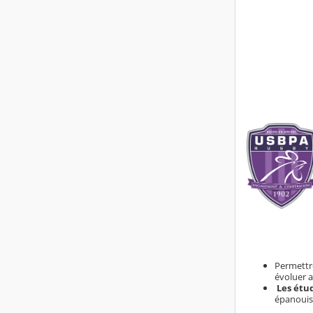
Permettre
évoluer a
Les étud
épanouiss