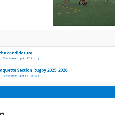
iche candidature
Télécharger
( .
pdf
,
157.81
ko
)
laquette Section Rugby 2025_2026
Télécharger
( .
pdf
,
511.08
ko
)