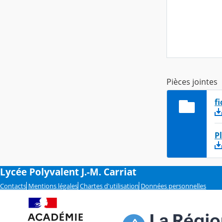
Pièces jointes
f
P
Lycée Polyvalent J.-M. Carriat
Contacts
Mentions légales
Chartes d'utilisation
Données personnelles