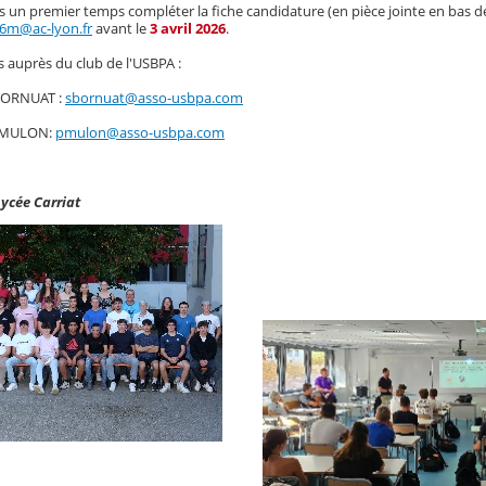
 un premier temps compléter la fiche candidature (en pièce jointe en bas 
16m@ac-lyon.fr
avant le
3 avril 2026
.
auprès du club de l'USBPA :
 BORNUAT :
sbornuat@asso-usbpa.com
al MULON:
pmulon@asso-usbpa.com
ycée Carriat