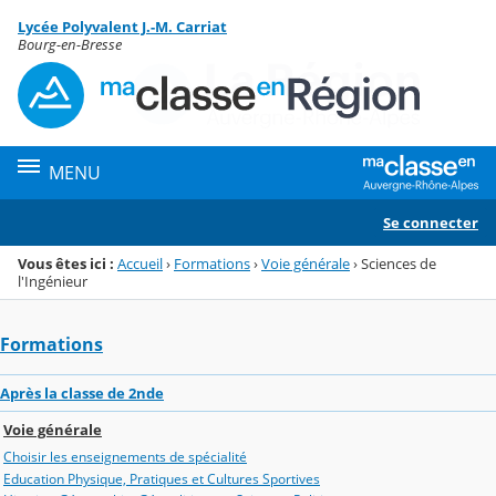
Panneau de gestion des cookies
Lycée Polyvalent J.-M. Carriat
Menu de la rubrique
Contenu
Bourg-en-Bresse
MENU
Se connecter
Vous êtes ici :
Accueil
›
Formations
›
Voie générale
›
Sciences de
l'Ingénieur
Formations
Après la classe de 2nde
Voie générale
Choisir les enseignements de spécialité
Education Physique, Pratiques et Cultures Sportives