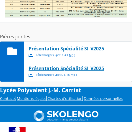
Pièces jointes
Présentation Spécialité SI_V2025
Télécharger
( .
pdf
,
1.43
Mo
)
Présentation Spécialité SI_V2025
Télécharger
( .
pptx
,
8.16
Mo
)
Lycée Polyvalent J.-M. Carriat
Contacts
Mentions légales
Chartes d'utilisation
Données personnelles