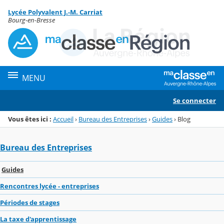
Panneau de gestion des cookies
Lycée Polyvalent J.-M. Carriat
Menu de la rubrique
Contenu
Bourg-en-Bresse
MENU
Se connecter
Vous êtes ici :
Accueil
›
Bureau des Entreprises
›
Guides
›
Blog
Bureau des Entreprises
Guides
Rencontres lycée - entreprises
Périodes de stages
La taxe d'apprentissage