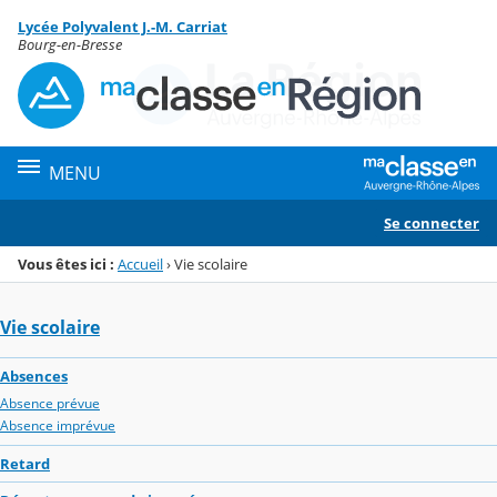
Panneau de gestion des cookies
Lycée Polyvalent J.-M. Carriat
Menu de la rubrique
Contenu
Bourg-en-Bresse
MENU
Se connecter
Vous êtes ici :
Accueil
›
Vie scolaire
Vie scolaire
Absences
Absence prévue
Absence imprévue
Retard