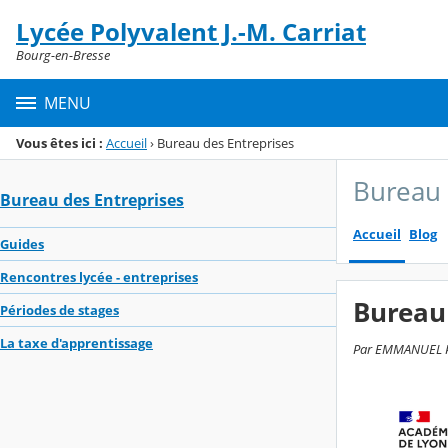
Panneau de gestion des cookies
Lycée Polyvalent J.-M. Carriat
Menu de la rubrique
Contenu
Bourg-en-Bresse
MENU
Vous êtes ici :
Accueil
›
Bureau des Entreprises
Bureau 
Bureau des Entreprises
Accueil
Blog
Guides
Rencontres lycée - entreprises
Bureau 
Périodes de stages
La taxe d'apprentissage
Par EMMANUEL PIC