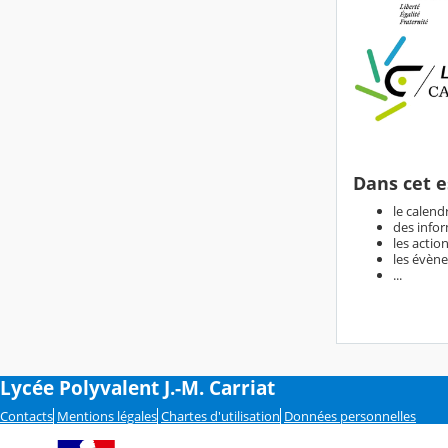
Dans cet e
le calend
des infor
les actio
les évène
...
Lycée Polyvalent J.-M. Carriat
Contacts
Mentions légales
Chartes d'utilisation
Données personnelles