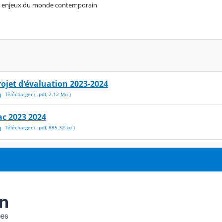
ds enjeux du monde contemporain
rojet d'évaluation 2023-2024
Télécharger
( .
pdf
,
2.12
Mo
)
ac 2023 2024
Télécharger
( .
pdf
,
885.32
ko
)