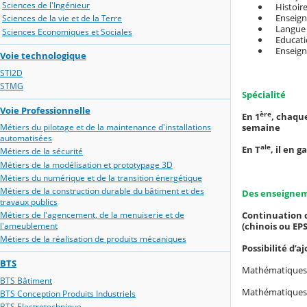
Sciences de l'Ingénieur
Histoire
Enseigne
Sciences de la vie et de la Terre
Langue v
Sciences Economiques et Sociales
Educatio
Enseigne
Voie technologique
STI2D
STMG
Spécialité
Voie Professionnelle
ère
En 1
, chaque
semaine
Métiers du pilotage et de la maintenance d'installations
automatisées
ale
En T
, il en 
Métiers de la sécurité
Métiers de la modélisation et prototypage 3D
Métiers du numérique et de la transition énergétique
Métiers de la construction durable du bâtiment et des
Des enseignem
travaux publics
Continuation 
Métiers de l'agencement, de la menuiserie et de
(chinois ou EP
l'ameublement
Métiers de la réalisation de produits mécaniques
Possibilité d’
BTS
Mathématiques 
BTS Bâtiment
Mathématiques e
BTS Conception Produits Industriels
BTS Electrotechnique