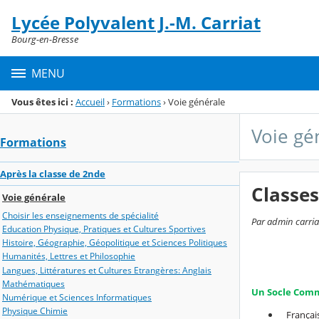
Panneau de gestion des cookies
Lycée Polyvalent J.-M. Carriat
Menu de la rubrique
Contenu
Bourg-en-Bresse
MENU
Vous êtes ici :
Accueil
›
Formations
›
Voie générale
Voie gé
Formations
Après la classe de 2nde
Classes
Voie générale
Choisir les enseignements de spécialité
Par admin carria
Education Physique, Pratiques et Cultures Sportives
Histoire, Géographie, Géopolitique et Sciences Politiques
Humanités, Lettres et Philosophie
Langues, Littératures et Cultures Etrangères: Anglais
Mathématiques
Un Socle Co
Numérique et Sciences Informatiques
Physique Chimie
Français