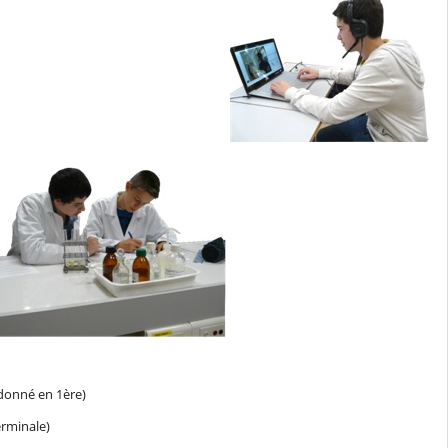
donné en 1ère)
erminale)