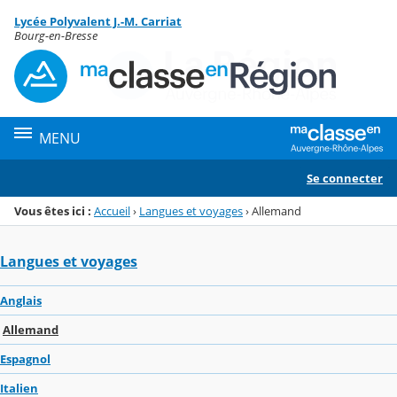
Panneau de gestion des cookies
Lycée Polyvalent J.-M. Carriat
Menu de la rubrique
Contenu
Bourg-en-Bresse
MENU
Se connecter
Vous êtes ici :
Accueil
›
Langues et voyages
›
Allemand
Langues et voyages
Anglais
Allemand
Espagnol
Italien