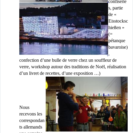
confiserie
s, partie
de «
Eisstocksc
hießen »
(=
pétanque
bavaroise)
,
confection d’une bulle de verre chez un souffleur de
verre, workshop autour des traditions de Noël, réalisation
d’un livret de recettes
, d’une exposition …)
Nous
recevons les
correspondan
ts allemands