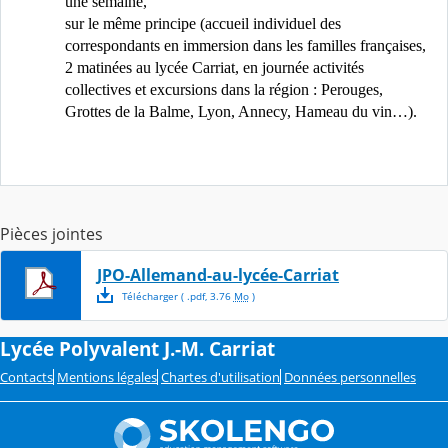
une semaine,
sur le même principe (accueil individuel des
correspondants en immersion dans les familles françaises,
2 matinées au lycée Carriat, en journée activités
collectives et excursions dans la région : Perouges,
Grottes de la Balme, Lyon, Annecy, Hameau du vin…).
Pièces jointes
JPO-Allemand-au-lycée-Carriat
Télécharger
( .
pdf
,
3.76
Mo
)
Lycée Polyvalent J.-M. Carriat
Contacts
Mentions légales
Chartes d'utilisation
Données personnelles