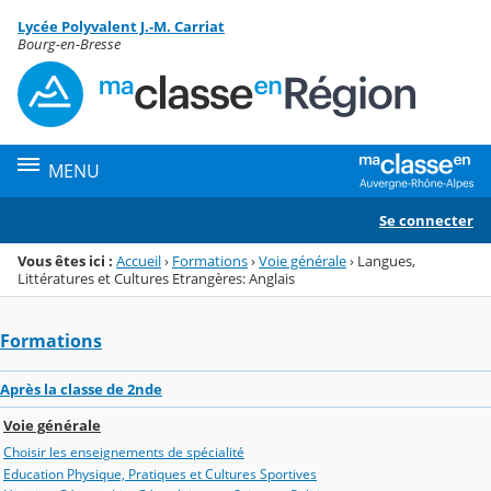
Panneau de gestion des cookies
Lycée Polyvalent J.-M. Carriat
Menu de la rubrique
Contenu
Bourg-en-Bresse
MENU
Se connecter
Vous êtes ici :
Accueil
›
Formations
›
Voie générale
›
Langues,
Littératures et Cultures Etrangères: Anglais
Formations
Après la classe de 2nde
Voie générale
Choisir les enseignements de spécialité
Education Physique, Pratiques et Cultures Sportives