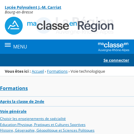
Panneau de gestion des cookies
Lycée Polyvalent J.-M. Carriat
Menu de la rubrique
Contenu
Bourg-en-Bresse
MENU
Se connecter
Vous êtes ici :
Accueil
›
Formations
›
Voie technologique
Formations
Après la classe de 2nde
Voie générale
Choisir les enseignements de spécialité
Education Physique, Pratiques et Cultures Sportives
Histoire, Géographie, Géopolitique et Sciences Politiques