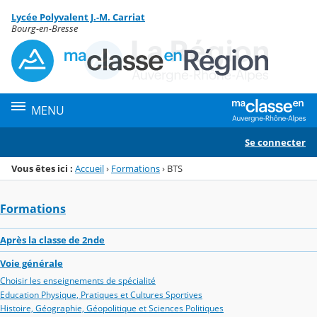
Panneau de gestion des cookies
Lycée Polyvalent J.-M. Carriat
Menu de la rubrique
Contenu
Bourg-en-Bresse
MENU
Se connecter
Vous êtes ici :
Accueil
›
Formations
›
BTS
Formations
Après la classe de 2nde
Voie générale
Choisir les enseignements de spécialité
Education Physique, Pratiques et Cultures Sportives
Histoire, Géographie, Géopolitique et Sciences Politiques