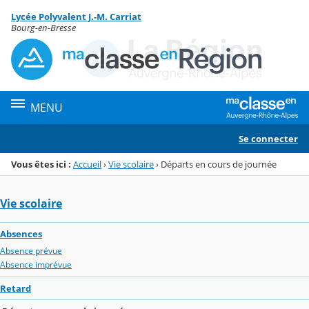
Panneau de gestion des cookies
Lycée Polyvalent J.-M. Carriat
Menu de la rubrique
Contenu
Bourg-en-Bresse
MENU
Se connecter
Vous êtes ici :
Accueil
›
Vie scolaire
›
Départs en cours de journée
Vie scolaire
Absences
Absence prévue
Absence imprévue
Retard