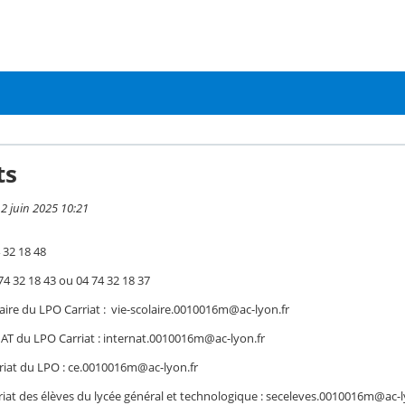
ts
 2 juin 2025 10:21
 32 18 48
 74 32 18 43 ou 04 74 32 18 37
laire du LPO Carriat : vie-scolaire.0010016m@ac-lyon.fr
AT du LPO Carriat : internat.0010016m@ac-lyon.fr
ariat du LPO : ce.0010016m@ac-lyon.fr
ariat des élèves du lycée général et technologique : seceleves.0010016m@ac-l