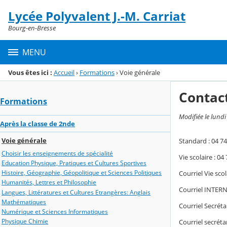
Panneau de gestion des cookies
Lycée Polyvalent J.-M. Carriat
Menu de la rubrique
Contenu
Bourg-en-Bresse
MENU
Vous êtes ici :
Accueil
›
Formations
›
Voie générale
Contac
Formations
Modifiée le lundi
Après la classe de 2nde
Voie générale
Standard : 04 74
Choisir les enseignements de spécialité
Vie scolaire : 04
Education Physique, Pratiques et Cultures Sportives
Histoire, Géographie, Géopolitique et Sciences Politiques
Courriel Vie sco
Humanités, Lettres et Philosophie
Courriel INTERN
Langues, Littératures et Cultures Etrangères: Anglais
Mathématiques
Courriel Secrét
Numérique et Sciences Informatiques
Physique Chimie
Courriel secrét