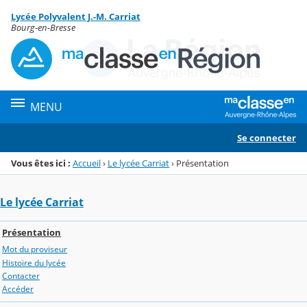
Panneau de gestion des cookies
Lycée Polyvalent J.-M. Carriat
Menu de la rubrique
Contenu
Bourg-en-Bresse
MENU
Se connecter
Vous êtes ici :
Accueil
›
Le lycée Carriat
›
Présentation
Le lycée Carriat
Présentation
Mot du proviseur
Histoire du lycée
Contacter
Accéder