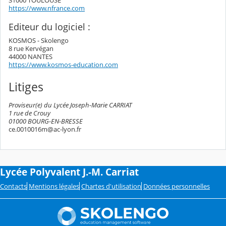
31000 TOULOUSE
https://www.nfrance.com
Editeur du logiciel :
KOSMOS - Skolengo
8 rue Kervégan
44000 NANTES
https://www.kosmos-education.com
Litiges
Proviseur(e) du Lycée Joseph-Marie CARRIAT
1 rue de Crouy
01000 BOURG-EN-BRESSE
ce.0010016m@ac-lyon.fr
Lycée Polyvalent J.-M. Carriat
Contacts
Mentions légales
Chartes d'utilisation
Données personnelles