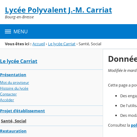
Panneau de gestion des cookies
Lycée Polyvalent J.-M. Carriat
Menu de la rubrique
Contenu
Bourg-en-Bresse
MENU
Vous êtes ici :
Accueil
›
Le lycée Carriat
›
Santé, Social
Donnée
Le lycée Carriat
Modifiée le mard
Présentation
Mot du proviseur
Cette page a pou
Histoire du lycée
Contacter
Des enga
Accéder
De l'util
Projet d'établissement
Des modal
Santé, Social
Consultez la
po
Restauration