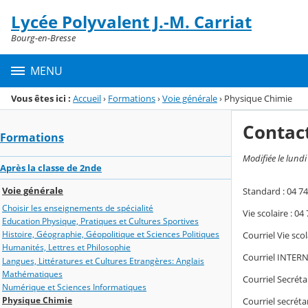
Panneau de gestion des cookies
Lycée Polyvalent J.-M. Carriat
Menu de la rubrique
Contenu
Bourg-en-Bresse
MENU
Vous êtes ici :
Accueil
›
Formations
›
Voie générale
›
Physique Chimie
Contac
Formations
Modifiée le lundi
Après la classe de 2nde
Voie générale
Standard : 04 74
Choisir les enseignements de spécialité
Vie scolaire : 04
Education Physique, Pratiques et Cultures Sportives
Histoire, Géographie, Géopolitique et Sciences Politiques
Courriel Vie sco
Humanités, Lettres et Philosophie
Courriel INTERN
Langues, Littératures et Cultures Etrangères: Anglais
Mathématiques
Courriel Secrét
Numérique et Sciences Informatiques
Physique Chimie
Courriel secrét