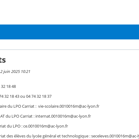
ts
 2 juin 2025 10:21
 32 18 48
 74 32 18 43 ou 04 74 32 18 37
laire du LPO Carriat : vie-scolaire.0010016m@ac-lyon.fr
AT du LPO Carriat : internat.0010016m@ac-lyon.fr
ariat du LPO : ce.0010016m@ac-lyon.fr
ariat des élèves du lycée général et technologique : seceleves.0010016m@ac-l