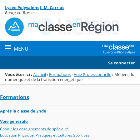
Panneau de gestion des cookies
Lycée Polyvalent J.-M. Carriat
Menu de la rubrique
Contenu
Bourg-en-Bresse
MENU
Se connecter
Vous êtes ici :
Accueil
›
Formations
›
Voie Professionnelle
›
Métiers du
numérique et de la transition énergétique
Formations
Après la classe de 2nde
Voie générale
Choisir les enseignements de spécialité
Education Physique, Pratiques et Cultures Sportives