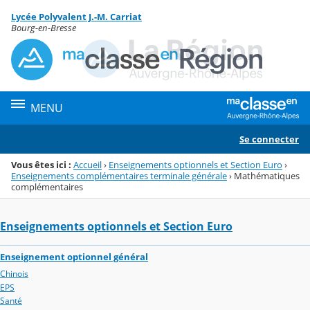
Panneau de gestion des cookies
Lycée Polyvalent J.-M. Carriat
Menu de la rubrique
Contenu
Bourg-en-Bresse
MENU
Se connecter
Vous êtes ici :
Accueil
›
Enseignements optionnels et Section Euro
›
Enseignements complémentaires terminale générale
›
Mathématiques
complémentaires
Enseignements optionnels et Section Euro
Enseignement optionnel général
Chinois
EPS
Santé