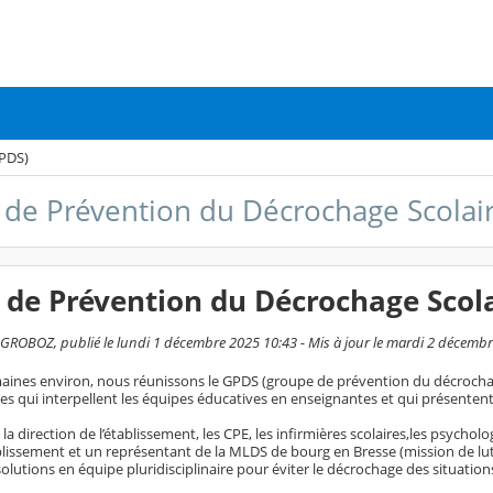
GPDS)
de Prévention du Décrochage Scolai
de Prévention du Décrochage Scola
ROBOZ, publié le lundi 1 décembre 2025 10:43 - Mis à jour le mardi 2 décemb
aines environ, nous réunissons le GPDS (groupe de prévention du décrochage s
ves qui interpellent les équipes éducatives en enseignantes et qui présenten
 la direction de l’établissement, les CPE, les infirmières scolaires,les psychol
ablissement et un représentant de la MLDS de bourg en Bresse (mission de lut
olutions en équipe pluridisciplinaire pour éviter le décrochage des situation