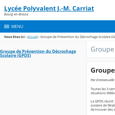
Panneau de gestion des cookies
Lycée Polyvalent J.-M. Carriat
Menu de la rubrique
Contenu
Bourg-en-Bresse
MENU
Vous êtes ici :
Accueil
›
Groupe de Prévention du Décrochage Scolaire (
Groupe 
Groupe de Prévention du Décrochage
Scolaire (GPDS)
Groupe 
Par Emmanuelle G
Toutes les 3 sem
situations d’élè
Le GPDS réunit :
scolaire de l’ét
de trouver des s