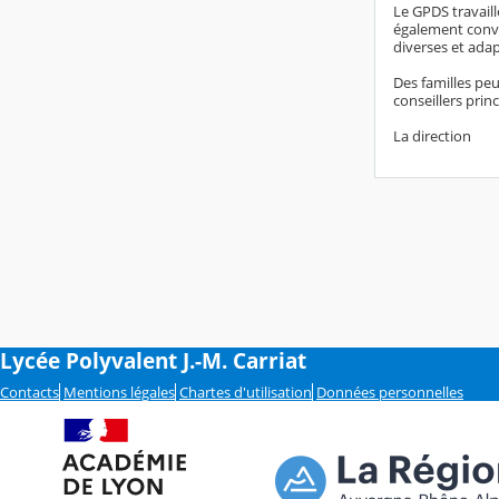
Le GPDS travaill
également convoq
diverses et adapt
Des familles peu
conseillers prin
La direction
Lycée Polyvalent J.-M. Carriat
Contacts
Mentions légales
Chartes d'utilisation
Données personnelles