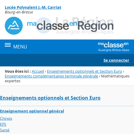
Panneau de gestion des cookies
Lycée Polyvalent J.-M. Carriat
Menu de la rubrique
Contenu
Bourg-en-Bresse
MENU
Se connecter
Vous êtes ici :
Accueil
›
Enseignements optionnels et Section Euro
›
Enseignements complémentaires terminale générale
›
Mathématiques
expertes
Enseignements optionnels et Section Euro
Enseignement optionnel général
Chinois
EPS
Santé