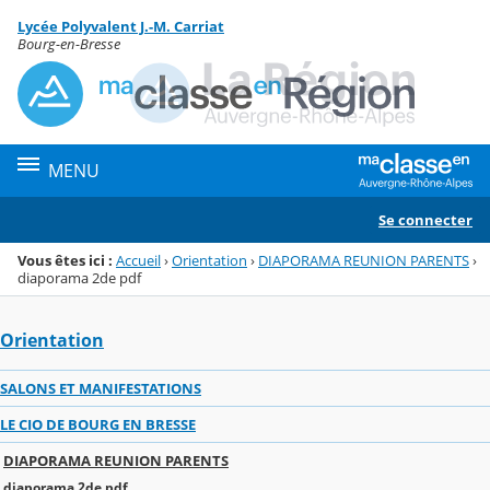
Panneau de gestion des cookies
Lycée Polyvalent J.-M. Carriat
Menu de la rubrique
Contenu
Bourg-en-Bresse
MENU
Se connecter
Vous êtes ici :
Accueil
›
Orientation
›
DIAPORAMA REUNION PARENTS
›
diaporama 2de pdf
Orientation
SALONS ET MANIFESTATIONS
LE CIO DE BOURG EN BRESSE
DIAPORAMA REUNION PARENTS
diaporama 2de pdf