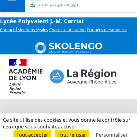
Télécharger
( .
pdf
,
5.05
Mo
)
Lycée Polyvalent J.-M. Carriat
Contacts
Mentions légales
Chartes d'utilisation
Données personnelles
Ce site utilise des cookies et vous donne le contrôle sur
ceux que vous souhaitez activer
Tout accepter
Tout refuser
Personnaliser