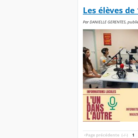
Les élèves de
Par DANIELLE GERENTES, publié le
‹
Page précédente
(-/-)
1