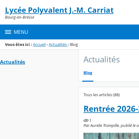
Panneau de gestion des cookies
Lycée Polyvalent J.-M. Carriat
Menu de la rubrique
Contenu
Bourg-en-Bresse
MENU
Vous êtes ici :
Accueil
›
Actualités
›
Blog
Actualités
Actualités
Blog
Tous les articles (88)
Rentrée 2026
1
Par Aurelie Trompille, publié le 