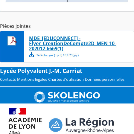
Pièces jointes
MDE_[EDUCONNECT] -
Flyer_CreationDeCompte2D_MEN-10-
202012-6669(1)
Télécharger
( .
pdf
,
182.73
ko
)
Lycée Polyvalent J.-M. Carriat
Contacts
Mentions légales
Chartes d'utilisation
Données personnelles