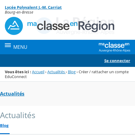
Panneau de gestion des cookies
Lycée Polyvalent J.-M. Carriat
Menu de la rubrique
Contenu
Bourg-en-Bresse
MENU
Se connecter
Vous êtes ici :
Accueil
›
Actualités
›
Blog
›
Créer / rattacher un compte
EduConnect
Actualités
Actualités
Blog